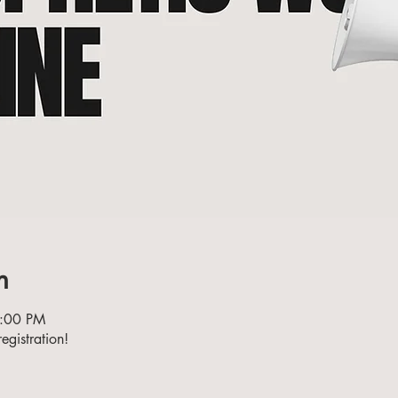
n
9:00 PM
egistration!