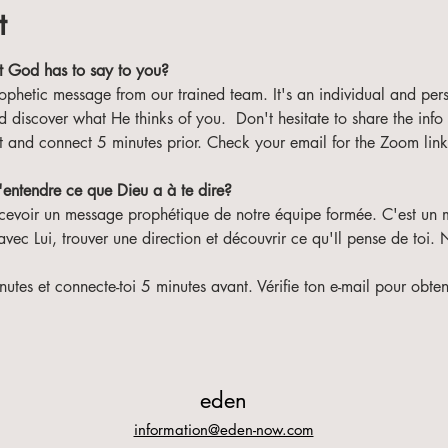
t
 God has to say to you? 
rophetic message from our trained team. It's an individual and per
discover what He thinks of you.  Don't hesitate to share the info 
ot and connect 5 minutes prior. Check your email for the Zoom link
d'entendre ce que Dieu a à te dire? 
ecevoir un message prophétique de notre équipe formée. C'est un m
vec Lui, trouver une direction et découvrir ce qu'Il pense de toi. N
tes et connecte-toi 5 minutes avant. Vérifie ton e-mail pour obteni
eden
information@eden-now.com