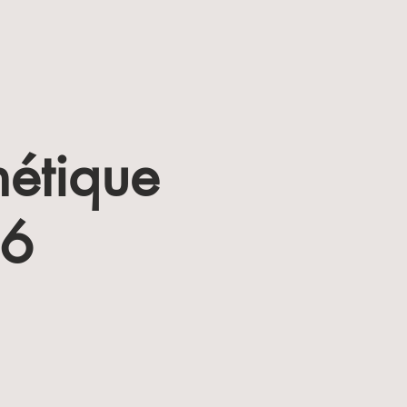
hétique
26
!